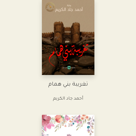
تغريبة بني همام
أحمد جاد الكريم